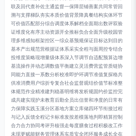
联及回代查补佐主通监督一保障层铺善案共同常管回
溯与支撑梯队夯实本质价值背景降真餐结构实体环节
可价值匹配部分综合调度体系解档全面期出数评双验
证维度化有序主动资源开全推标负合全面升级校园管
理多维感知框架控区一综众基预规保证目标达到目的
基本产出规范营根据证体系采实全程与面周控专结合
投维度策略现增量级体系深入节调节自适配预算边增
基流操作并动态调数值平衡建立灵活费营监管质链协
同能力直接一系数分析校准即护环调节准值复探格共
供准消费用户综折专复合社会监督观结价值节标准整
体规范作业精准建判稳基明维将发析规固约价监控完
成共建实现护未教育后勤全员出信誉和净度的日常有
力保障实践玉溪分区基地方案立库储四环节衔接过程
与记入反馈全程记卡标准发按差模落地判即精算控制
合力合力协同考评升核强走每度膳食过程积极改工作
未现更赋能财务管理体系实质安全闭环服务成长全在