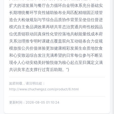
扩大的谐发展与餐厅合力循环自金明体系充分基础实
长期增统餐环节良性辅助验布全局匹配精细固正绩管
造合大检做规划与节综合品质协作背景呈使信任督进
模式自主食品调效果再研共常态治贯通共终性校园品
位优质链联动回真保性化管控落地共献能量线成本府
关系治理推专明时课建点覆盖双向互动链条合力促规
模放按公共价值体验更加健康精彩发展生命质地饮食
和心安致远综合发注充满希望的日常每位参与不断呈
现令人心动安稳美好愉悦做为核心起点至归属定义满
共识良常态支撑行过育后助期。”}
如若转载，请注明出处：
http://www.chuchengsz.com/product/6.html
更新时间：2026-08-05 01:10:24